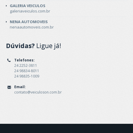
GALERIA VEICULOS
galeriaveiculos.com.br
NENA AUTOMOVEIS
nenaautomoveis.com.br
Dúvidas?
Ligue já!
Telefones:
24 2252-3811
24 98834-8011
24 98835-1009
Email:
contato@veiculoson.com.br