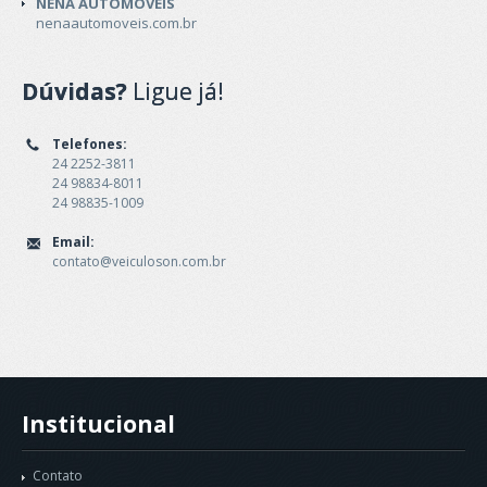
NENA AUTOMOVEIS
nenaautomoveis.com.br
Dúvidas?
Ligue já!
Telefones:
24 2252-3811
24 98834-8011
24 98835-1009
Email:
contato@veiculoson.com.br
Institucional
Contato