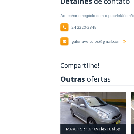
Detalhes
de contato
Ao fechar o negócio com o proprietário n
24 2220-2349
galeriaveiculos@gmail.com
Compartilhe!
Outras
ofertas
MARCH SR 1.6 16V Flex Fuel 5p