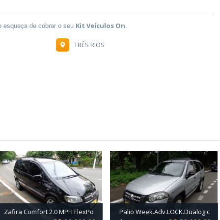
ão esqueça de cobrar o seu
.
Kit Veículos On
TRÊS RIOS
Zafira Comfort 2.0 MPFI FlexPo
Palio Week.Adv.LOCK.Dualogic