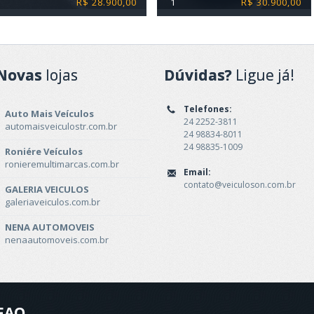
R$ 28.900,00
1
R$ 30.900,00
Novas
lojas
Dúvidas?
Ligue já!
Telefones:
Auto Mais Veículos
24 2252-3811
automaisveiculostr.com.br
24 98834-8011
24 98835-1009
Roniére Veículos
ronieremultimarcas.com.br
Email:
contato@veiculoson.com.br
GALERIA VEICULOS
galeriaveiculos.com.br
NENA AUTOMOVEIS
nenaautomoveis.com.br
FAQ