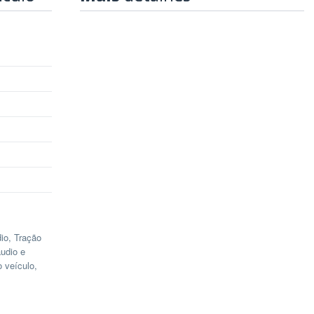
io, Tração
udio e
o veículo,