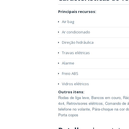
Principais recursos:
Air bag
Ar condicionado
Direção hidráulica
Travas elétricas
Alarme
Freio ABS
Vidros elétricos
Outros itens:
Rodas de liga leve, Bancos em couro, Rád
4x4, Retrovisores elétricos, Comando de á
telefone no volante, Pára-choque na cor d
Porta copos