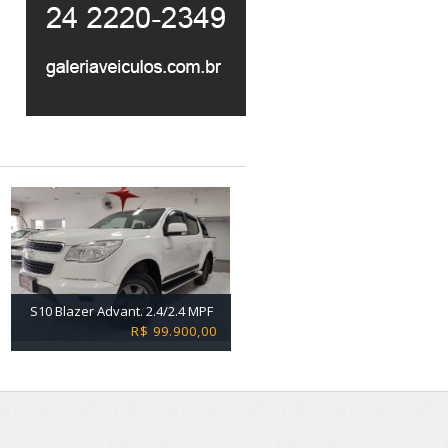
S10 Blazer Advant. 2.4/2.4 MPF
R$ 99.900,00