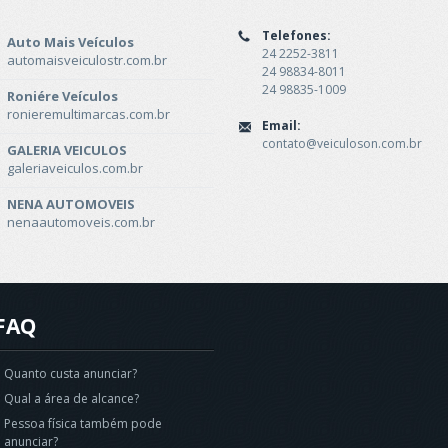
Telefones:
Auto Mais Veículos
24 2252-3811
automaisveiculostr.com.br
24 98834-8011
24 98835-1009
Roniére Veículos
ronieremultimarcas.com.br
Email:
contato@veiculoson.com.br
GALERIA VEICULOS
galeriaveiculos.com.br
NENA AUTOMOVEIS
nenaautomoveis.com.br
FAQ
Quanto custa anunciar?
Qual a área de alcance?
Pessoa física também pode
anunciar?