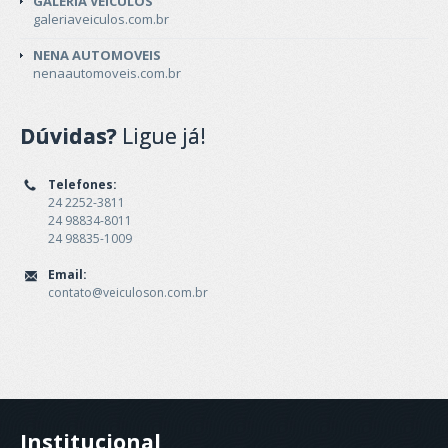
GALERIA VEICULOS
galeriaveiculos.com.br
NENA AUTOMOVEIS
nenaautomoveis.com.br
Dúvidas?
Ligue já!
Telefones:
24 2252-3811
24 98834-8011
24 98835-1009
Email:
contato@veiculoson.com.br
Institucional