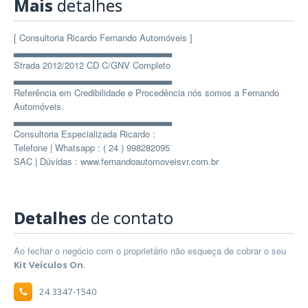
Mais
detalhes
[ Consultoria Ricardo Fernando Automóveis ]
▃▃▃▃▃▃▃▃▃▃▃▃▃▃▃▃▃▃▃▃▃▃▃
Strada 2012/2012 CD C/GNV Completo
▃▃▃▃▃▃▃▃▃▃▃▃▃▃▃▃▃▃▃▃▃▃▃
Referência em Credibilidade e Procedência nós somos a Fernando
Automóveis.
▃▃▃▃▃▃▃▃▃▃▃▃▃▃▃▃▃▃▃▃▃▃▃
Consultoria Especializada Ricardo :
Telefone | Whatsapp : ( 24 ) 998282095
SAC | Dúvidas : www.fernandoautomoveisvr.com.br
Detalhes
de contato
Ao fechar o negócio com o proprietário não esqueça de cobrar o seu
.
Kit Veículos On
24 3347-1540